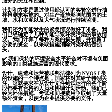
服务的关注和控制。
计划和方案是通过使用经认可的实验室进行抽
样检测来实施的。对生产设施影响范围内的土
壤、水和底泥以及大气状况进行持续监测。
我们还为可能发生的紧急情况做好了准备。我
们已经确定了几种可能导致环境污染的事故情
况。我们计算了每种方案的损失额，并预留了
必要的资金，以采取措施消除污染和赔偿损
失。
✔️
我们保持的环境安全水平符合对环境有负面
影响的 I 类设施运营的现代要求。
设计、建造和运营被联邦法律列为 NVOS I 类
的设施的一个特点是，国家将对其给予特别关
注。这就要求在从设计文件到试运行的各个阶
段都要有合格的人员和协调计划活动。我们已
经为环保措施、考试和间接费用争取到了大量
额外资金，以便为企业提供必要的文件。