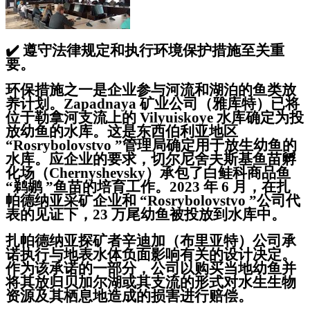
✔️
遵守法律规定和执行环境保护措施至关重
要。
环保措施之一是企业参与河流和湖泊的鱼类放
养计划。Zapadnaya 矿业公司（雅库特）已将
位于勒拿河支流上的 Vilyuiskoye 水库确定为投
放幼鱼的水库。这是东西伯利亚地区
“Rosrybolovstvo ”管理局确定用于放生幼鱼的
水库。应企业的要求，切尔尼舍夫斯基鱼苗孵
化场（Chernyshevsky）承包了白鲑科商品鱼
“鹈鹕 ”鱼苗的培育工作。2023 年 6 月，在扎
帕德纳亚采矿企业和 “Rosrybolovstvo ”公司代
表的见证下，23 万尾幼鱼被投放到水库中。
扎帕德纳亚探矿者辛迪加（布里亚特）公司承
诺执行与地表水体负面影响有关的设计决定。
作为该承诺的一部分，公司以购买当地幼鱼并
将其放归贝加尔湖或其支流的形式对水生生物
资源及其栖息地造成的损害进行赔偿。