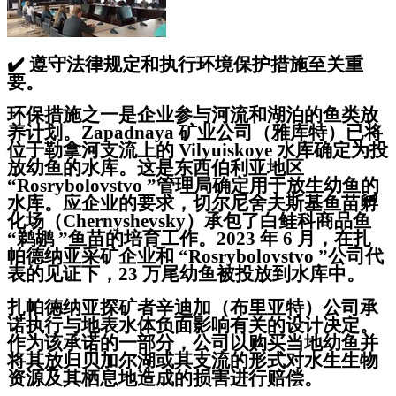
✔️
遵守法律规定和执行环境保护措施至关重
要。
环保措施之一是企业参与河流和湖泊的鱼类放
养计划。Zapadnaya 矿业公司（雅库特）已将
位于勒拿河支流上的 Vilyuiskoye 水库确定为投
放幼鱼的水库。这是东西伯利亚地区
“Rosrybolovstvo ”管理局确定用于放生幼鱼的
水库。应企业的要求，切尔尼舍夫斯基鱼苗孵
化场（Chernyshevsky）承包了白鲑科商品鱼
“鹈鹕 ”鱼苗的培育工作。2023 年 6 月，在扎
帕德纳亚采矿企业和 “Rosrybolovstvo ”公司代
表的见证下，23 万尾幼鱼被投放到水库中。
扎帕德纳亚探矿者辛迪加（布里亚特）公司承
诺执行与地表水体负面影响有关的设计决定。
作为该承诺的一部分，公司以购买当地幼鱼并
将其放归贝加尔湖或其支流的形式对水生生物
资源及其栖息地造成的损害进行赔偿。