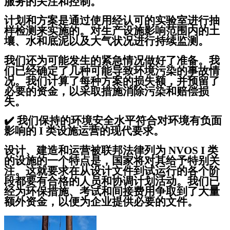
服务的关注和控制。
计划和方案是通过使用经认可的实验室进行抽
样检测来实施的。对生产设施影响范围内的土
壤、水和底泥以及大气状况进行持续监测。
我们还为可能发生的紧急情况做好了准备。我
们已经确定了几种可能导致环境污染的事故情
况。我们计算了每种方案的损失额，并预留了
必要的资金，以采取措施消除污染和赔偿损
失。
✔️
我们保持的环境安全水平符合对环境有负面
影响的 I 类设施运营的现代要求。
设计、建造和运营被联邦法律列为 NVOS I 类
的设施的一个特点是，国家将对其给予特别关
注。这就要求在从设计文件到试运行的各个阶
段都要有合格的人员和协调计划活动。我们已
经为环保措施、考试和间接费用争取到了大量
额外资金，以便为企业提供必要的文件。