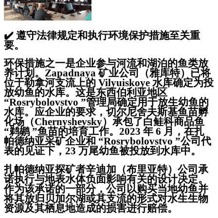
✔️
遵守法律规定和执行环境保护措施至关重
要。
环保措施之一是企业参与河流和湖泊的鱼类放
养计划。Zapadnaya 矿业公司（雅库特）已将
位于勒拿河支流上的 Vilyuiskoye 水库确定为投
放幼鱼的水库。这是东西伯利亚地区
“Rosrybolovstvo ”管理局确定用于放生幼鱼的
水库。应企业的要求，切尔尼舍夫斯基鱼苗孵
化场（Chernyshevsky）承包了白鲑科商品鱼
“鹈鹕 ”鱼苗的培育工作。2023 年 6 月，在扎
帕德纳亚采矿企业和 “Rosrybolovstvo ”公司代
表的见证下，23 万尾幼鱼被投放到水库中。
扎帕德纳亚探矿者辛迪加（布里亚特）公司承
诺执行与地表水体负面影响有关的设计决定。
作为该承诺的一部分，公司以购买当地幼鱼并
将其放归贝加尔湖或其支流的形式对水生生物
资源及其栖息地造成的损害进行赔偿。