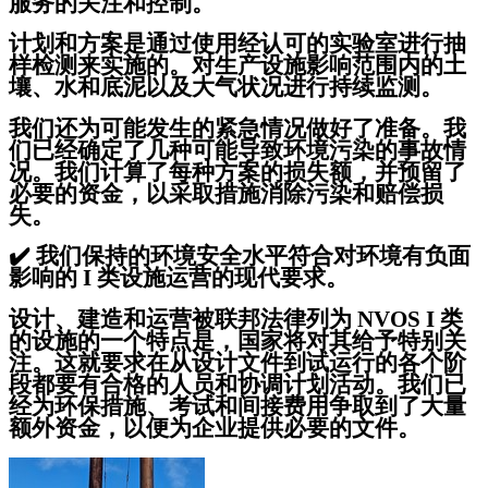
服务的关注和控制。
计划和方案是通过使用经认可的实验室进行抽
样检测来实施的。对生产设施影响范围内的土
壤、水和底泥以及大气状况进行持续监测。
我们还为可能发生的紧急情况做好了准备。我
们已经确定了几种可能导致环境污染的事故情
况。我们计算了每种方案的损失额，并预留了
必要的资金，以采取措施消除污染和赔偿损
失。
✔️
我们保持的环境安全水平符合对环境有负面
影响的 I 类设施运营的现代要求。
设计、建造和运营被联邦法律列为 NVOS I 类
的设施的一个特点是，国家将对其给予特别关
注。这就要求在从设计文件到试运行的各个阶
段都要有合格的人员和协调计划活动。我们已
经为环保措施、考试和间接费用争取到了大量
额外资金，以便为企业提供必要的文件。